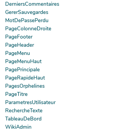
DerniersCommentaires
GererSauvegardes
MotDePassePerdu
PageColonneDroite
PageFooter
PageHeader
PageMenu
PageMenuHaut
PagePrincipale
PageRapideHaut
PagesOrphelines
PageTitre
ParametresUtilisateur
RechercheTexte
TableauDeBord
WikiAdmin