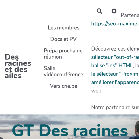
Aller au contenu principal
Rechercher
Partenai
https://seo-maxime
Les membres
Docs et PV
Découvrez ces éléme
Prépa prochaine
Des
réunion
sélecteur "out-of-r
racines
balise "ins" HTML
, l
et des
Salle
ailes
le sélecteur "Proxi
vidéoconférence
améliorer l'apparenc
Vers crie.be
web.
Notre partenaire sur
GT Des racines