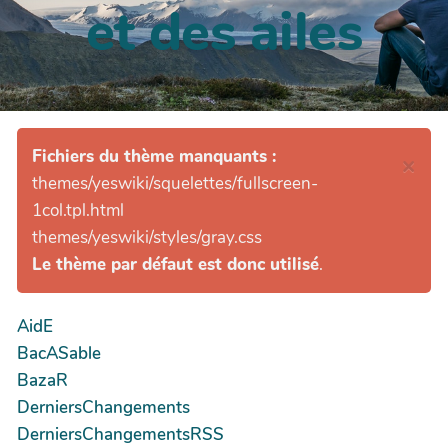
et des ailes
Fichiers du thème manquants :
×
themes/yeswiki/squelettes/fullscreen-
1col.tpl.html
themes/yeswiki/styles/gray.css
Le thème par défaut est donc utilisé
.
AidE
BacASable
BazaR
DerniersChangements
DerniersChangementsRSS