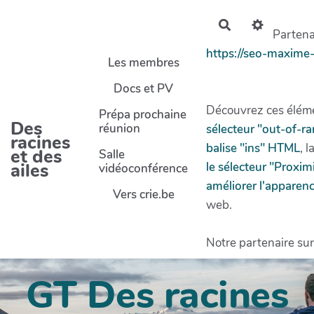
Aller au contenu principal
Rechercher
Partenai
https://seo-maxime
Les membres
Docs et PV
Découvrez ces éléme
Prépa prochaine
Des
réunion
sélecteur "out-of-r
racines
balise "ins" HTML
, l
et des
Salle
ailes
le sélecteur "Proxi
vidéoconférence
améliorer l'apparenc
Vers crie.be
web.
Notre partenaire sur
GT Des racines