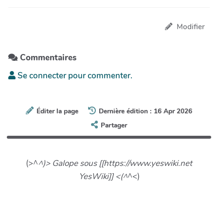
Modifier
Commentaires
Se connecter pour commenter.
Éditer la page
Dernière édition : 16 Apr 2026
Partager
(>^
^)> Galope sous [[https://www.yeswiki.net
YesWiki]] <(^
^<)