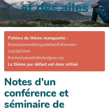
et des ailes
Fichiers du thème manquants :
×
themes/yeswiki/squelettes/fullscreen-
1col.tpl.html
themes/yeswiki/styles/gray.css
Le thème par défaut est donc utilisé
.
Notes d'un
conférence et
séminaire de