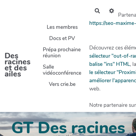
Aller au contenu principal
Rechercher
Partenai
https://seo-maxime
Les membres
Docs et PV
Découvrez ces éléme
Prépa prochaine
Des
réunion
sélecteur "out-of-r
racines
balise "ins" HTML
, l
et des
Salle
ailes
le sélecteur "Proxi
vidéoconférence
améliorer l'apparenc
Vers crie.be
web.
Notre partenaire sur
GT Des racines