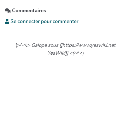
Commentaires
Se connecter pour commenter.
(>^
^)> Galope sous [[https://www.yeswiki.net
YesWiki]] <(^
^<)