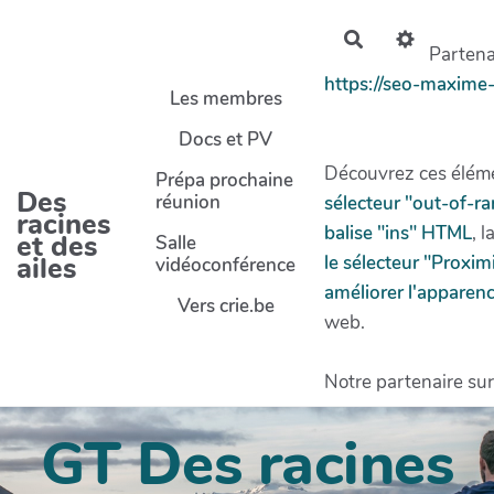
Aller au contenu principal
Rechercher
Partenai
https://seo-maxime
Les membres
Docs et PV
Découvrez ces éléme
Prépa prochaine
Des
réunion
sélecteur "out-of-r
racines
balise "ins" HTML
, l
et des
Salle
ailes
le sélecteur "Proxi
vidéoconférence
améliorer l'apparenc
Vers crie.be
web.
Notre partenaire sur
GT Des racines