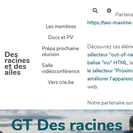
Aller au contenu principal
Rechercher
Partenai
https://seo-maxime
Les membres
Docs et PV
Découvrez ces éléme
Prépa prochaine
Des
réunion
sélecteur "out-of-r
racines
balise "ins" HTML
, l
et des
Salle
ailes
le sélecteur "Proxi
vidéoconférence
améliorer l'apparenc
Vers crie.be
web.
Notre partenaire sur
GT Des racines