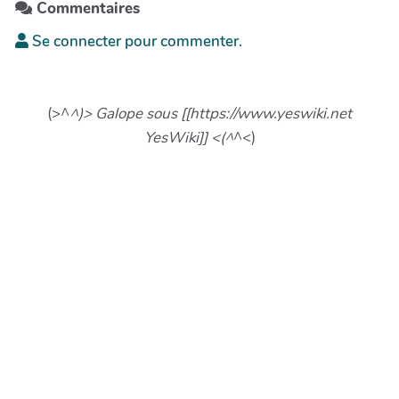
Commentaires
Se connecter pour commenter.
(>^
^)> Galope sous [[https://www.yeswiki.net
YesWiki]] <(^
^<)