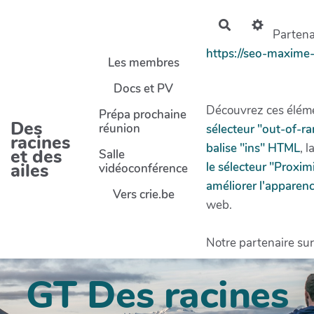
Aller au contenu principal
Rechercher
Partenai
https://seo-maxime
Les membres
Docs et PV
Découvrez ces éléme
Prépa prochaine
Des
réunion
sélecteur "out-of-r
racines
balise "ins" HTML
, l
et des
Salle
ailes
le sélecteur "Proxi
vidéoconférence
améliorer l'apparenc
Vers crie.be
web.
Notre partenaire sur
GT Des racines