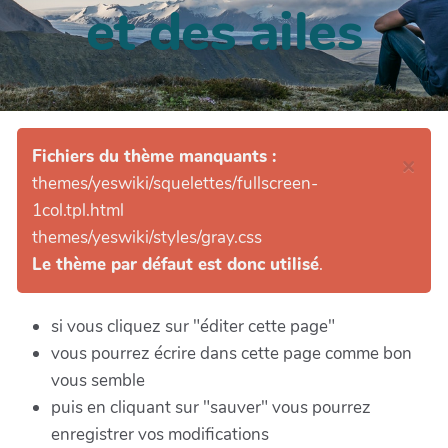
et des ailes
Fichiers du thème manquants :
×
themes/yeswiki/squelettes/fullscreen-
1col.tpl.html
themes/yeswiki/styles/gray.css
Le thème par défaut est donc utilisé
.
si vous cliquez sur "éditer cette page"
vous pourrez écrire dans cette page comme bon
vous semble
puis en cliquant sur "sauver" vous pourrez
enregistrer vos modifications