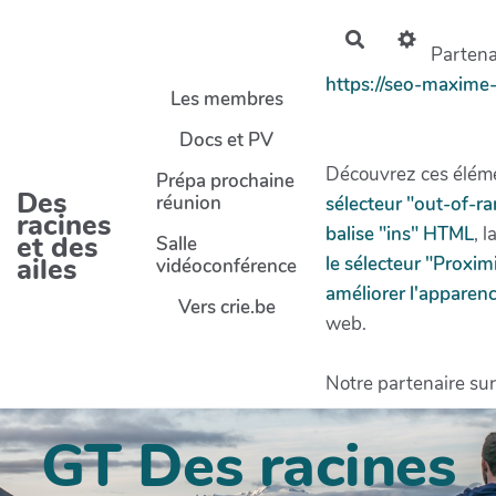
Aller au contenu principal
Rechercher
Partenai
https://seo-maxime
Les membres
Docs et PV
Découvrez ces éléme
Prépa prochaine
Des
réunion
sélecteur "out-of-r
racines
balise "ins" HTML
, l
et des
Salle
ailes
le sélecteur "Proxi
vidéoconférence
améliorer l'apparenc
Vers crie.be
web.
Notre partenaire sur
GT Des racines