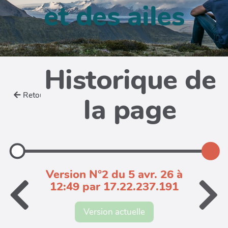
et des ailes
Historique de
Retour
la page
Version N°2 du 5 avr. 26 à
12:49 par 17.22.237.191
Version actuelle