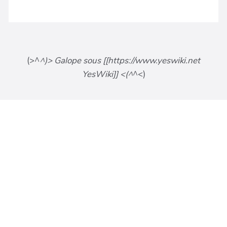
(>^
^)> Galope sous [[https://www.yeswiki.net
YesWiki]] <(^
^<)