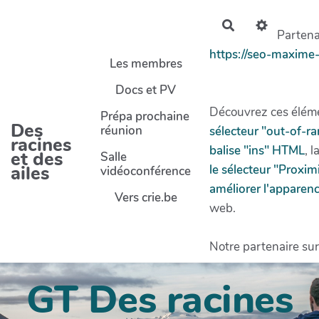
Aller au contenu principal
Rechercher
Partenai
https://seo-maxime
Les membres
Docs et PV
Découvrez ces éléme
Prépa prochaine
Des
réunion
sélecteur "out-of-r
racines
balise "ins" HTML
, l
et des
Salle
ailes
le sélecteur "Proxi
vidéoconférence
améliorer l'apparenc
Vers crie.be
web.
Notre partenaire sur
GT Des racines