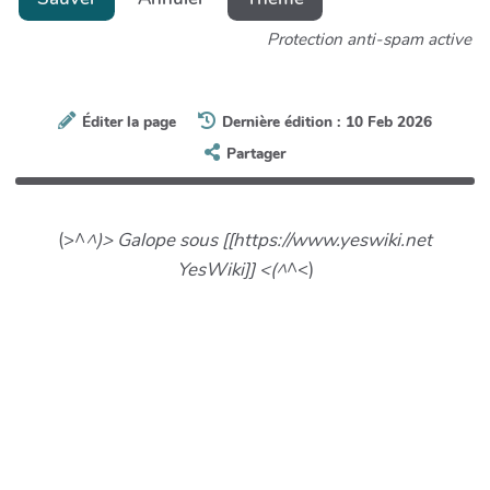
Protection anti-spam active
Éditer la page
Dernière édition : 10 Feb 2026
Partager
(>^
^)> Galope sous [[https://www.yeswiki.net
YesWiki]] <(^
^<)