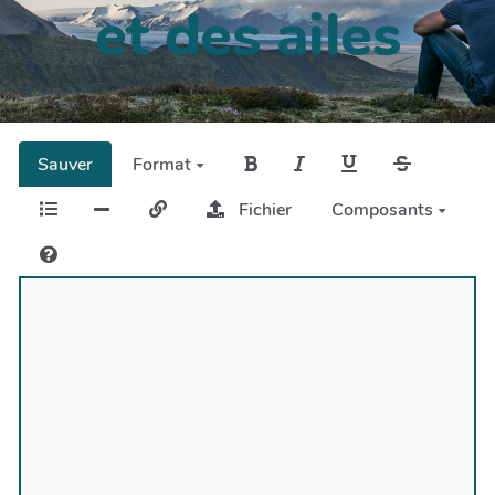
et des ailes
Sauver
Format
Fichier
Composants