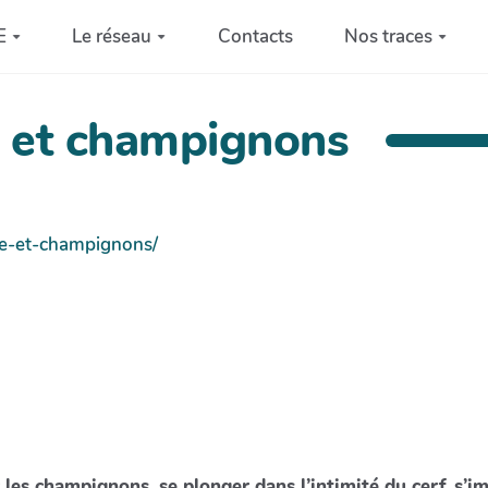
E
Le réseau
Contacts
Nos traces
 et champignons
me-et-champignons/
es champignons, se plonger dans l’intimité du cerf, s’i