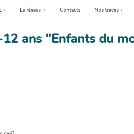
E
Le réseau
Contacts
Nos traces
8-12 ans "Enfants du m
me moi?