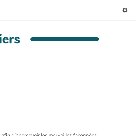
iers
 afin d’apercevoir les merveilles façonnées