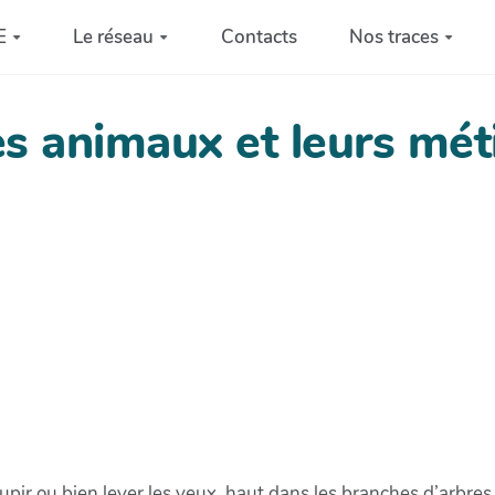
E
Le réseau
Contacts
Nos traces
s animaux et leurs mét
ir ou bien lever les yeux, haut dans les branches d’arbres,