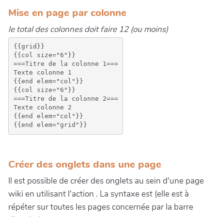
Mise en page par colonne
le total des colonnes doit faire 12 (ou moins)
{{grid}}

{{col size="6"}}

===Titre de la colonne 1===

Texte colonne 1

{{end elem="col"}}

{{col size="6"}}

===Titre de la colonne 2===

Texte colonne 2

{{end elem="col"}}

Créer des onglets dans une page
Il est possible de créer des onglets au sein d'une page
wiki en utilisant l'action . La syntaxe est (elle est à
répéter sur toutes les pages concernée par la barre