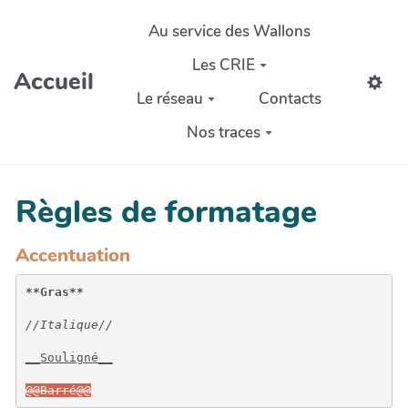
Aller au contenu principal
Au service des Wallons
Les CRIE
Accueil
Le réseau
Contacts
Nos traces
Règles de formatage
Accentuation
**Gras**
//Italique//
__Souligné__
@@Barré@@