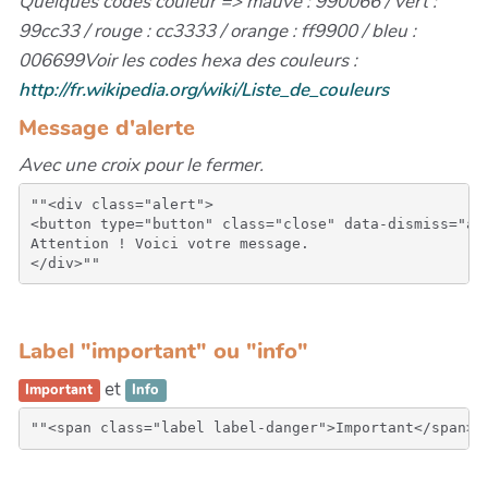
Quelques codes couleur => mauve : 990066 / vert :
99cc33 / rouge : cc3333 / orange : ff9900 / bleu :
006699
Voir les codes hexa des couleurs :
http://fr.wikipedia.org/wiki/Liste_de_couleurs
Message d'alerte
Avec une croix pour le fermer.
""<div class="alert">

<button type="button" class="close" data-dismiss="ale
Attention ! Voici votre message.

Label "important" ou "info"
et
Important
Info