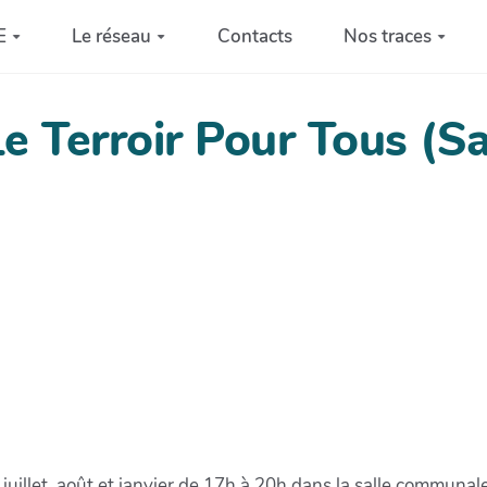
E
Le réseau
Contacts
Nos traces
e Terroir Pour Tous (S
uillet, août et janvier de 17h à 20h dans la salle communal