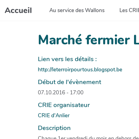
Aller au contenu principal
Accueil
Au service des Wallons
Les CRI
Marché fermier L
Lien vers les détails :
http://leterroirpourtous.blogspot.be
Début de l'évènement
07.10.2016 - 17:00
CRIE organisateur
CRIE d'Anlier
Description
Chaque 1er vendredi du mois en dehors de j