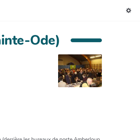
ainte-Ode)
e (derrière les bureaux de poste Amberloup,