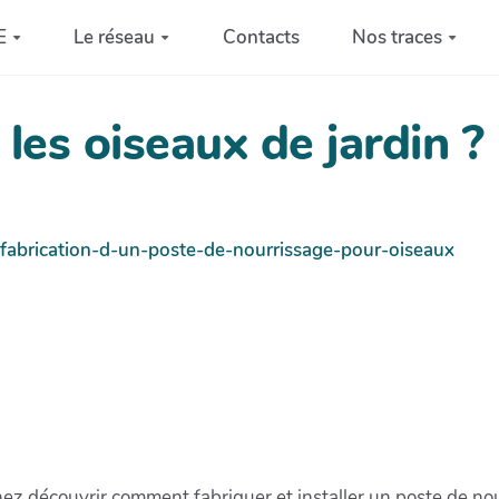
E
Le réseau
Contacts
Nos traces
les oiseaux de jardin ?
er-fabrication-d-un-poste-de-nourrissage-pour-oiseaux
nez découvrir comment fabriquer et installer un poste de no