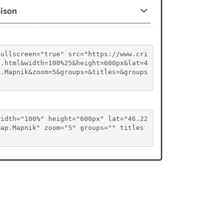
fullscreen="true" src="https://www.cri
l.html&width=100%25&height=600px&lat=4
p.Mapnik&zoom=5&groups=&titles=&groups
width="100%" height="600px" lat="46.22
Map.Mapnik" zoom="5" groups="" titles