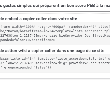
e embed a copier coller dans votre site
iframe width="100%" height="600px" frameborder="0" allow
.be/?BazaR/bazariframe&id=34&template=liste_accordeon.tp
.22763&lon=2.213749&markersize=big&provider=OpenStreetMa
xpanded=false"></bazariframe>
e action wiki a copier coller dans une page de ce site
{bazarliste id="34" template="liste_accordeon.tpl.html" 
63" lon="2.213749" markersize="big" provider="OpenStreet
"" groupsexpanded="false"}}