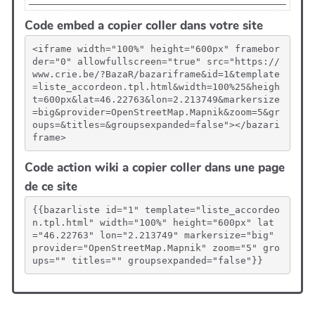
Code embed a copier coller dans votre site
<iframe width="100%" height="600px" framebor
der="0" allowfullscreen="true" src="https://
www.crie.be/?BazaR/bazariframe&id=1&template
=liste_accordeon.tpl.html&width=100%25&heigh
t=600px&lat=46.22763&lon=2.213749&markersize
=big&provider=OpenStreetMap.Mapnik&zoom=5&gr
oups=&titles=&groupsexpanded=false"></bazari
frame>
Code action wiki a copier coller dans une page
de ce site
{{bazarliste id="1" template="liste_accordeo
n.tpl.html" width="100%" height="600px" lat
="46.22763" lon="2.213749" markersize="big" 
provider="OpenStreetMap.Mapnik" zoom="5" gro
ups="" titles="" groupsexpanded="false"}}