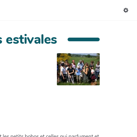
 estivales
 les petits bobos et celles qui parfument et