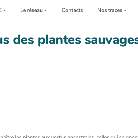
E
Le réseau
Contacts
Nos traces
us des plantes sauvages
aître les plantes aux vertus ancestrales, celles qui soignent