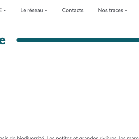
E
Le réseau
Contacts
Nos traces
re
sis de biodiversité. Les petites et grandes rivières, les mar