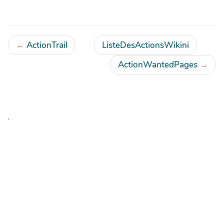
←
ActionTrail
ListeDesActionsWikini
ActionWantedPages
→
.