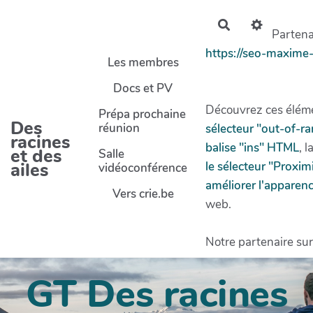
Aller au contenu principal
Rechercher
Partenai
https://seo-maxime
Les membres
Docs et PV
Découvrez ces éléme
Prépa prochaine
Des
réunion
sélecteur "out-of-r
racines
balise "ins" HTML
, l
et des
Salle
ailes
le sélecteur "Proxi
vidéoconférence
améliorer l'apparenc
Vers crie.be
web.
Notre partenaire sur
GT Des racines