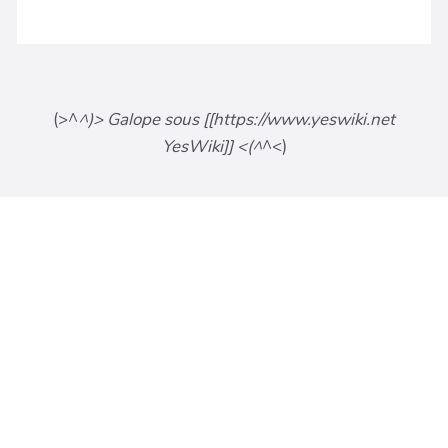
(>^
^)> Galope sous [[https://www.yeswiki.net
YesWiki]] <(^
^<)