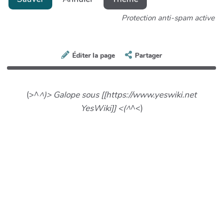
Protection anti-spam active
Éditer la page
Partager
(>^
^)> Galope sous [[https://www.yeswiki.net
YesWiki]] <(^
^<)