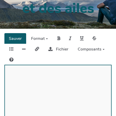
et des ailes
Sauver
Format
Fichier
Composants