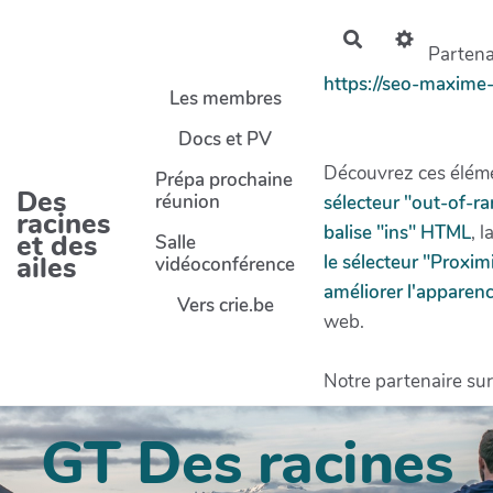
Aller au contenu principal
Rechercher
Partenai
https://seo-maxime
Les membres
Docs et PV
Découvrez ces éléme
Prépa prochaine
Des
réunion
sélecteur "out-of-r
racines
balise "ins" HTML
, l
et des
Salle
ailes
le sélecteur "Proxi
vidéoconférence
améliorer l'apparenc
Vers crie.be
web.
Notre partenaire sur
GT Des racines