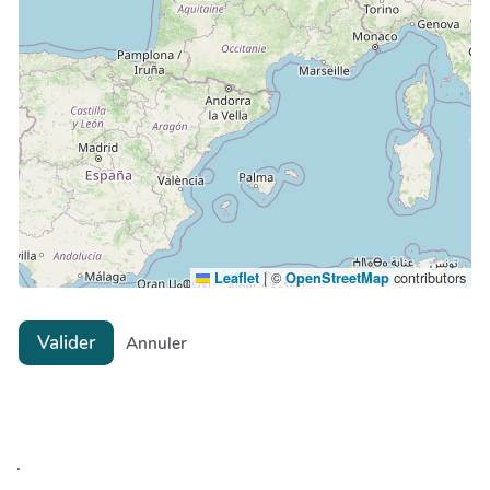
|
©
contributors
Leaflet
OpenStreetMap
Valider
Annuler
.