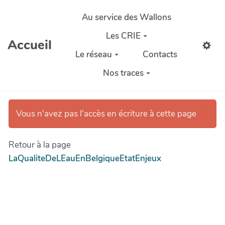
Aller au contenu principal
Au service des Wallons
Les CRIE
Accueil
Le réseau
Contacts
Nos traces
Vous n'avez pas l'accès en écriture à cette page
Retour à la page
LaQualiteDeLEauEnBelgiqueEtatEnjeux